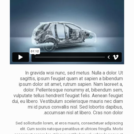
הצהרת נגישות
In gravida wisi nunc, sed metus. Nulla a dolor. Ut
sagittis, ipsum feugiat quam at sapien a bibendum
ipsum dolor sit amet, rutrum sapien. Nam laoreet a,
dolor. Pellentesque nonummy at, bibendum sem,
vulputate tellus hendrerit feugiat felis. Aenean feugiat
dui, eu libero. Vestibulum scelerisque mauris nec diam
mi id purus convallis nisl. Sed lobortis dapibus,
accumsan nisl at libero. Cras non dolor.
Sed sollicitudin lorem, at eros mauris, consectetuer adipiscing
elit. Cum sociis natoque penatibus et ultrices fringilla. Morbi