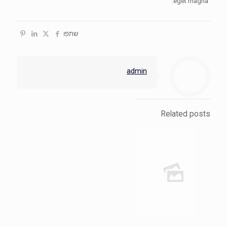
eget magna.
שתפו
admin
Related posts