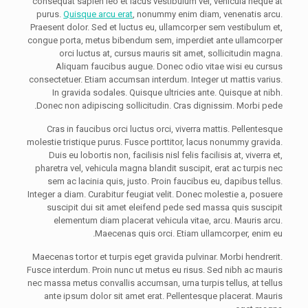
consequat sapien leo et lacus vestibulum vel, vehicula neque at
purus.
Quisque arcu erat
, nonummy enim diam, venenatis arcu.
Praesent dolor. Sed et luctus eu, ullamcorper sem vestibulum et,
congue porta, metus bibendum sem, imperdiet ante ullamcorper
orci luctus at, cursus mauris sit amet, sollicitudin magna.
Aliquam faucibus augue. Donec odio vitae wisi eu cursus
consectetuer. Etiam accumsan interdum. Integer ut mattis varius.
In gravida sodales. Quisque ultricies ante. Quisque at nibh.
Donec non adipiscing sollicitudin. Cras dignissim. Morbi pede.
Cras in faucibus orci luctus orci, viverra mattis. Pellentesque
molestie tristique purus. Fusce porttitor, lacus nonummy gravida.
Duis eu lobortis non, facilisis nisl felis facilisis at, viverra et,
pharetra vel, vehicula magna blandit suscipit, erat ac turpis nec
sem ac lacinia quis, justo. Proin faucibus eu, dapibus tellus.
Integer a diam. Curabitur feugiat velit. Donec molestie a, posuere
suscipit dui sit amet eleifend pede sed massa quis suscipit
elementum diam placerat vehicula vitae, arcu. Mauris arcu.
Maecenas quis orci. Etiam ullamcorper, enim eu.
Maecenas tortor et turpis eget gravida pulvinar. Morbi hendrerit.
Fusce interdum. Proin nunc ut metus eu risus. Sed nibh ac mauris
nec massa metus convallis accumsan, urna turpis tellus, at tellus
ante ipsum dolor sit amet erat. Pellentesque placerat. Mauris