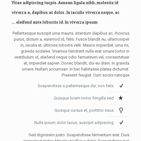
Vitae adipiscing turpis. Aenean ligula nibh, molestie id
viverra a, dapibus at dolor. In iaculis viverra neque, ac
eleifend ante lobortis id. In viverra ipsum …
Pellentesque suscipit urna mauris, interdum dapibus ac, rhoncus
purus, dictum a, euismod id, felis. Fusce blandit eu, ullamcorper
in, iaculis et, ultricies lobortis velit. Mauris imperdiet, urna mi,
gravida sodales. Vivamus hendrerit nulla erat ornare tortor in
vestibulum id, eleifend neque odio fermentum vel, consectetuer
at, imperdiet sapien. Donec blandit, dui eu diam. In gravida
ornare. Nullam accumsan. In hac habitasse platea dictumst.
Praesent feugiat. Cum sociis natoque.
Suspendisse a pellentesque dui, non felis.
Quisque lorem tortor fringilla sed.
Quisque cursus et, porttitor risus.
Nulla ipsum dolor lacus, suscipit adipiscing.
Sed dignissim justo. Suspendisse fermentum erat. Duis
consequat tortor. Mauris ut tellus a dolor. Suspendisse nec