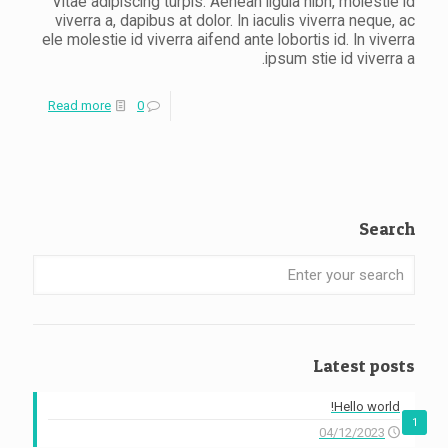
Vitae adipiscing turpis. Aenean ligula nibh, molestie id
הצהרת נגישות
viverra a, dapibus at dolor. In iaculis viverra neque, ac
ele molestie id viverra aifend ante lobortis id. In viverra
ipsum stie id viverra a.
-
Read more
0
Post
with
HTML5
Video
Search
Enter
your
search
Latest posts
Hello world!
1
04/12/2023